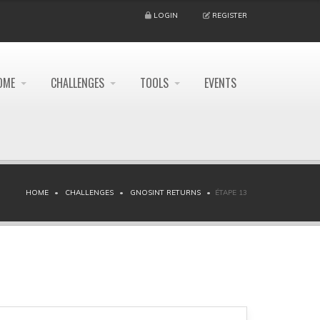
LOGIN
REGISTER
OME
CHALLENGES
TOOLS
EVENTS
HOME
CHALLENGES
GNOSINT RETURNS
ÉTAPE 13