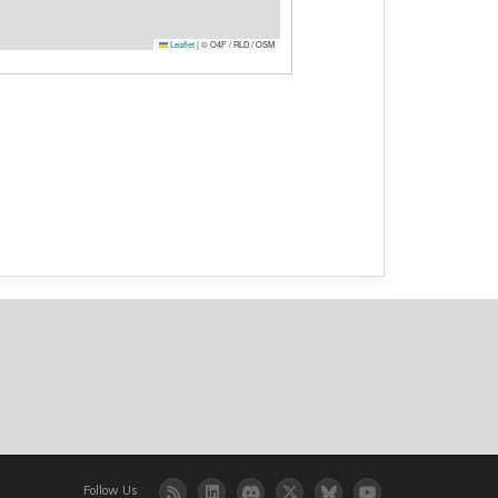
Leaflet
|
© O4F / RLD / OSM
Follow Us