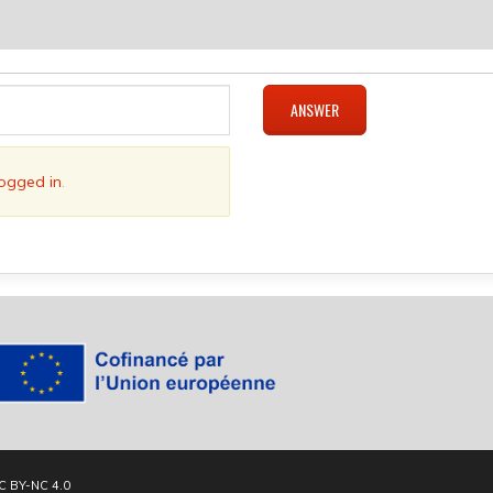
ANSWER
logged in
.
C BY-NC 4.0