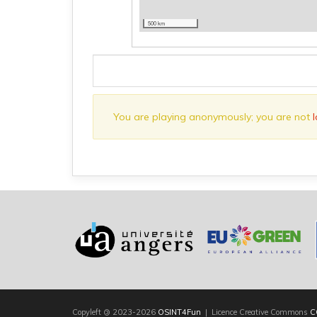
500 km
You are playing anonymously; you are not
Copyleft
©
2023-2026
OSINT4Fun
| Licence Creative Commons
C