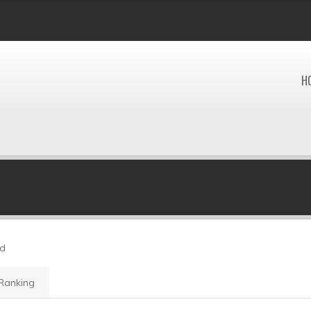
H
ud
Ranking