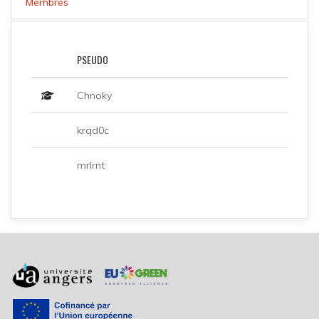
Membres
PSEUDO
Chnoky
krqd0c
mrlrnt