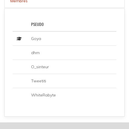
Membres
PSEUDO
Goya
dhm
O_sinteur
Tweetiti
WhiteRabyte