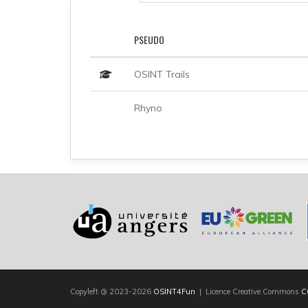
PSEUDO
OSINT Trails
Rhyno
Copyleft
©
2023-2026
OSINT4Fun
| Licence Creative Commons
C